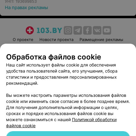
УНП: 193699853
На правах рекламы
О проекте
Новости проекта
Размещение рекламы
Медицинский маркетинг
Публичный договор
Обработка файлов cookie
Пользовательское соглашение
Способы оплаты
Наш сайт использует файлы cookie для обеспечения
Вакансии
Партнеры
удобства пользователей сайта, его улучшения, сбора
Написать руководителю 103.by
статистики и предоставления персонализированных
Написать в поддержку
рекомендаций.
Персональные настройки cookie
Вы можете настроить параметры использования файлов
Обработка персональных данных
cookie или изменить свое согласие в более позднее время.
Для получения дополнительной информации о целях,
сроках и порядке использования файлов cookie вы
можете ознакомиться с нашей
Политикой обработки
файлов cookie