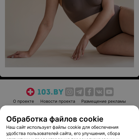
О проекте
Новости проекта
Размещение рекламы
Медицинский маркетинг
Публичный договор
Обработка файлов cookie
Пользовательское соглашение
Способы оплаты
Наш сайт использует файлы cookie для обеспечения
Вакансии
Партнеры
удобства пользователей сайта, его улучшения, сбора
Написать руководителю 103.by