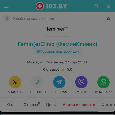
Онлайн-запись в Минске
Femin(e)Clinic (ФеминКлиник)
Профиль подтвержден
Минск, ул. Сурганова, 27
до 21:00
6 отзывов
5.0
ЗАПИСАТЬСЯ ОНЛАЙН
ТЕЛЕФОНЫ
TELEGRAM
VIBER
WHATSAPP
6
О нас
Отзывы
Цены
Акции и новости
Фотога