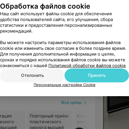
урганова
Обработка файлов cookie
 хирургов, хирургов-онкологов,
Наш сайт использует файлы cookie для обеспечения
листы применяют современные
ё
удобства пользователей сайта, его улучшения, сбора
тической хирургии. Деятельность
статистики и предоставления персонализированных
бходимых лицензий, сертификатов и
рекомендаций.
вие медицинским стандартам.
Все фото
Вы можете настроить параметры использования файлов
cookie или изменить свое согласие в более позднее время.
Для получения дополнительной информации о целях,
e)Clinic (ФеминКлиник) ориентирован на
сроках и порядке использования файлов cookie вы можете
ирургических и косметологических
ознакомиться с нашей
Политикой обработки файлов cookie
ы коррекции в рамках одного центра.
Отклонить
Принять
Персональные настройки Cookie
ефаропластика, пластика губ, липосакция
Все цены
тация
Повторный приём
Консультация
ение);
еского
пластического
пластического
я);
 высшей
хирурга высшей
хирурга второй