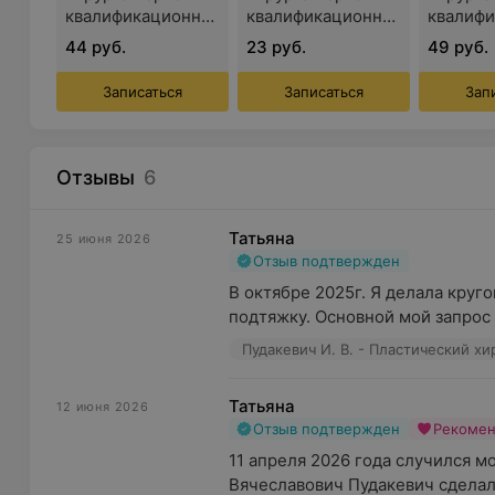
— пластика тела (бедер, плеч, увеличение голеней
квалификационной
квалификационной
квалиф
— липофилинг;
категории
категории
категор
44 руб.
23 руб.
49 руб.
— интимная пластика (лабиопластика).
Нутрициология:
Записаться
Записаться
Зап
— консультация специалиста по питанию;
— сопровождение в послеоперационном периоде
Инъекционная и аппаратная косметология.
Отзывы
6
Контурная пластика лица (филлеры).
Татьяна
25 июня 2026
Удаление новообразований.
Отзыв подтвержден
Дополнительно
В октябре 2025г. Я делала круг
подтяжку. Основной мой запрос 
В центре Femin(e)Clinic (ФеминКлиник) организован
Пудакевич И. В. - Пластический хи
предусмотрена оперативная онлайн-запись и гибкий 
современными кабинетами и оборудованием эксперт
Татьяна
период предлагается консультация или программа 
12 июня 2026
Отзыв подтвержден
Рекоме
для поддержания результата и ускорения восстановл
11 апреля 2026 года случился м
Для приобретения также доступны подарочные серт
Вячеславович Пудакевич сделал