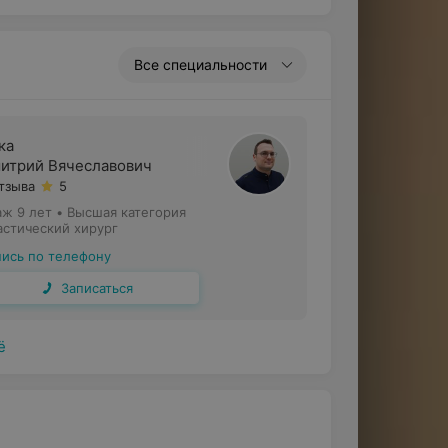
Все специальности
ка
итрий Вячеславович
отзыва
5
аж 9 лет
•
Высшая категория
астический хирург
пись по телефону
Записаться
ё