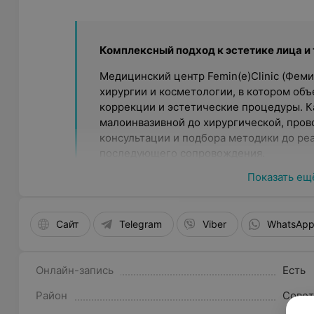
Комплексный подход к эстетике лица и
Медицинский центр Femin(e)Clinic (Фем
хирургии и косметологии, в котором об
коррекции и эстетические процедуры. К
малоинвазивной до хирургической, пров
консультации и подбора методики до ре
последующего сопровождения.
Показать ещ
Индивидуальная концепция естествен
В центре Femin(e)Clinic (ФеминКлиник)
индивидуальности пациента. Специалис
Сайт
Telegram
Viber
WhatsAp
эстетические задачи с учетом анатомич
подбирая решения, которые гармонично
пропорции тела. Работа строится на вни
Онлайн-запись
Есть
обсуждении возможных вариантов корре
Район
Совет
Команда специалистов и медицинские 