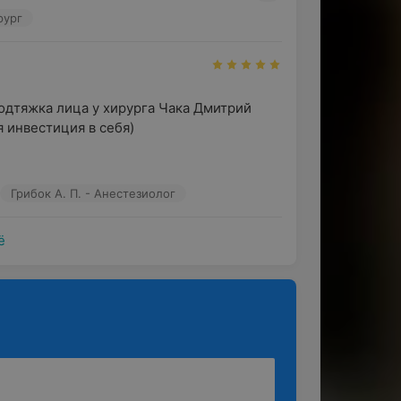
специалиста, чтобы выбрать подходящую
рург
и.
(e)Clinic (ФеминКлиник): «Доверьте
консультация специалиста:
одтяжка лица у хирурга Чака Дмитрий 
 инвестиция в себя) 

иметь противопоказания и
Грибок А. П. - Анестезиолог
ё