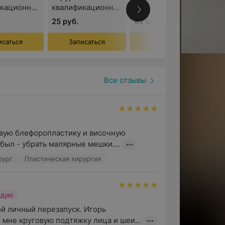
);
икационной
квалификационной
квалификационной
ии
категории
категории
25 руб.
42 руб.
исаться
Записаться
Записаться
.
Все отзывы
овую блефоропластику и височную 
был - убрать малярные мешки....
 комфортный процесс обслуживания:
рург
Пластическая хирургия
график работы. Центр располагает
ного класса. В послеоперационный
сопровождения специалиста по питанию
ндую
ения.
ой личный перезапуск. Игорь 
ификаты. Получатель может
 мне круговую подтяжку лица и шеи...