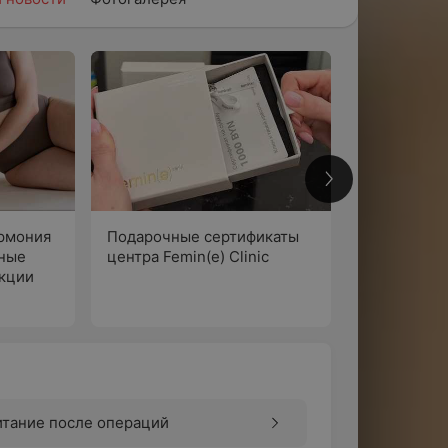
2
армония
Подарочные сертификаты
нные
центра Femin(e) Clinic
кции
По
итание после операций