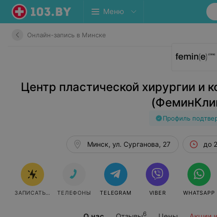
Меню
Онлайн-запись в Минске
Центр пластической хирургии и ко
(ФеминКли
Профиль подтве
Минск, ул. Сурганова, 27
до 
ЗАПИСАТЬСЯ ОНЛАЙН
ТЕЛЕФОНЫ
TELEGRAM
VIBER
WHATSAPP
6
О нас
Отзывы
Цены
Акции 