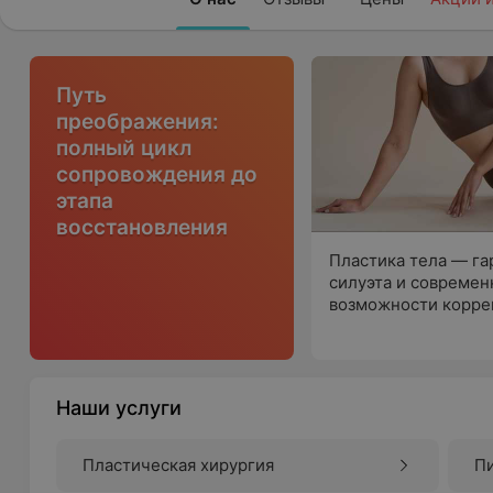
Путь
преображения:
полный цикл
сопровождения до
этапа
восстановления
Пластика тела — г
силуэта и совреме
возможности корре
Наши услуги
Пластическая хирургия
П