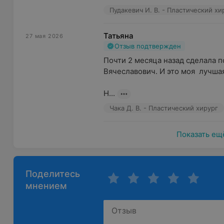
воспользоваться сертификатом после консультации 
Пудакевич И. В. - Пластический хи
процедуру и обсудить индивидуальные рекомендаци
Центр пластической хирургии и косметологии Femin
Татьяна
27 мая 2026
свою красоту профессионалам!»
Отзыв подтвержден
Обращаем ваше внимание, что обязательна 
Почти 2 месяца назад сделала п
Вячеславович. И это моя  лучшая
рекламируемые медицинские услуги могут 
побочные реакции.
Н...
Чака Д. В. - Пластический хирург
Показать ещ
Поделитесь
мнением