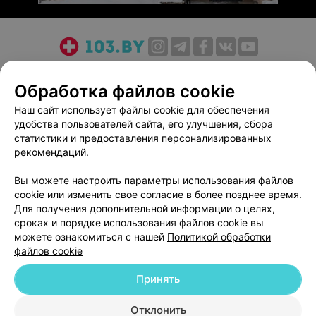
О проекте
Новости проекта
Размещение рекламы
Обработка файлов cookie
Медицинский маркетинг
Публичный договор
Пользовательское соглашение
Способы оплаты
Наш сайт использует файлы cookie для обеспечения
удобства пользователей сайта, его улучшения, сбора
Вакансии
Партнеры
статистики и предоставления персонализированных
Написать руководителю 103.by
рекомендаций.
Написать в поддержку
Вы можете настроить параметры использования файлов
Персональные настройки cookie
cookie или изменить свое согласие в более позднее время.
Обработка персональных данных
Для получения дополнительной информации о целях,
сроках и порядке использования файлов cookie вы
можете ознакомиться с нашей
Политикой обработки
файлов cookie
Принять
© 2026 ООО «Артокс Лаб», УНП 191700409
| 220012, Республика Беларусь,
Отклонить