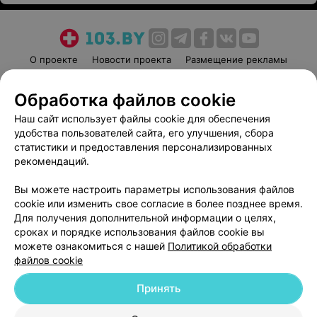
О проекте
Новости проекта
Размещение рекламы
Медицинский маркетинг
Публичный договор
Обработка файлов cookie
Пользовательское соглашение
Способы оплаты
Наш сайт использует файлы cookie для обеспечения
Вакансии
Партнеры
удобства пользователей сайта, его улучшения, сбора
Написать руководителю 103.by
статистики и предоставления персонализированных
Написать в поддержку
рекомендаций.
Персональные настройки cookie
Вы можете настроить параметры использования файлов
Обработка персональных данных
cookie или изменить свое согласие в более позднее время.
Для получения дополнительной информации о целях,
сроках и порядке использования файлов cookie вы
можете ознакомиться с нашей
Политикой обработки
файлов cookie
Принять
© 2026 ООО «Артокс Лаб», УНП 191700409
| 220012, Республика Беларусь,
г. Минск, улица Толбухина, 2, пом. 16 | help@103.by