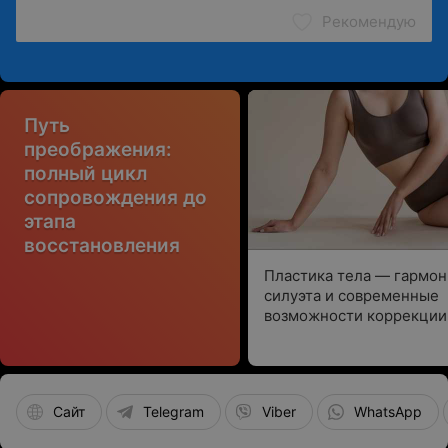
Рекомендую
Путь
преображения:
полный цикл
сопровождения до
этапа
восстановления
Пластика тела — гармон
силуэта и современные
возможности коррекции
Сайт
Telegram
Viber
WhatsApp